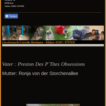
45768 Marl
Telefon: 02365 / 8747050
Teilen
Löwchenzucht Cornelia Hartmann - Telefon: 02365 / 8747050
Vater : Preston Des P`Tites Obsessions
Mutter: Ronja von der Storchenallee