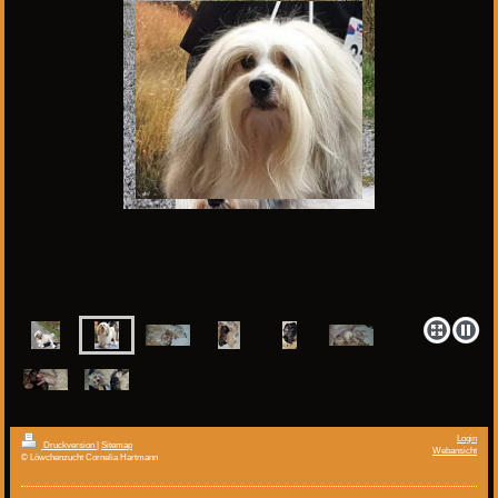
Login
Druckversion
|
Sitemap
Webansicht
© Löwchenzucht Cornelia Hartmann