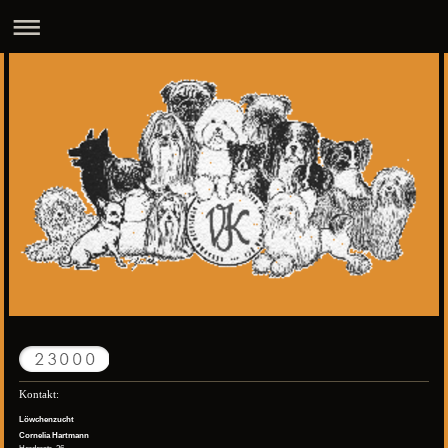
Kontakt:
Löwchenzucht
Cornelia Hartmann
Herderstr. 36