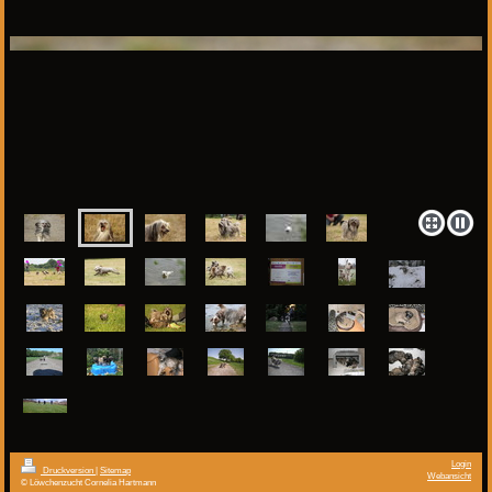
Login
Druckversion
|
Sitemap
Webansicht
© Löwchenzucht Cornelia Hartmann