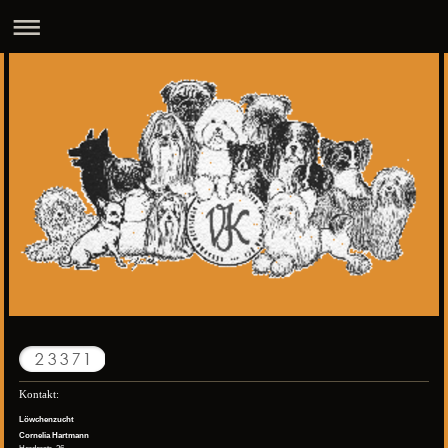
Kontakt:
Löwchenzucht
Cornelia Hartmann
Herderstr. 36