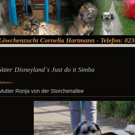
Löwchenzucht Cornelia Hartmann - Telefon: 023
Vater Disneyland`s Just do it Simba
MyButton
Mutter Ronja von der Storchenallee