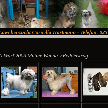
Löwchenzucht Cornelia Hartmann - Telefon: 023
A-Wurf 2005 Mutter Wanda v.Redderkrug