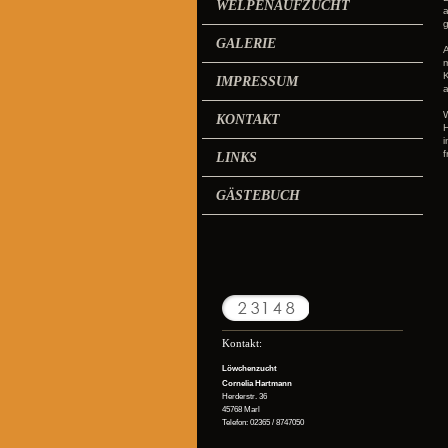
WELPENAUFZUCHT
a
GALERIE
A
m
K
IMPRESSUM
a
W
KONTAKT
H
i
f
LINKS
GÄSTEBUCH
Kontakt:
Löwchenzucht
Cornelia Hartmann
Herderstr. 36
45768 Marl
Telefon: 02365 / 8747050