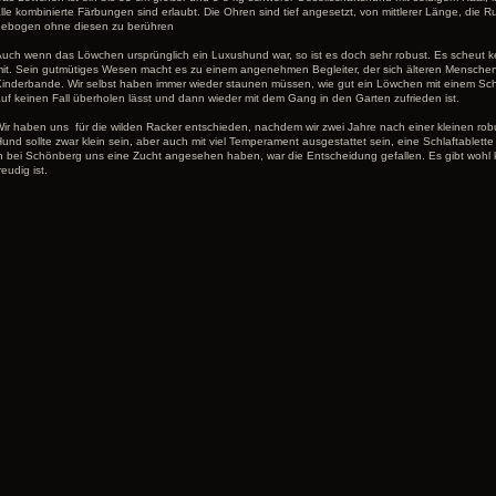
lle kombinierte Färbungen sind erlaubt. Die Ohren sind tief angesetzt, von mittlerer Länge, die 
gebogen ohne diesen zu berühren
uch wenn das Löwchen ursprünglich ein Luxushund war, so ist es doch sehr robust. Es scheut k
it. Sein gutmütiges Wesen macht es zu einem angenehmen Begleiter, der sich älteren Menschen
inderbande. Wir selbst haben immer wieder staunen müssen, wie gut ein Löwchen mit einem S
uf keinen Fall überholen lässt und dann wieder mit dem Gang in den Garten zufrieden ist.
ir haben uns für die wilden Racker entschieden, nachdem wir zwei Jahre nach einer kleinen r
und sollte zwar klein sein, aber auch mit viel Temperament ausgestattet sein, eine Schlaftablette 
n bei Schönberg uns eine Zucht angesehen haben, war die Entscheidung gefallen. Es gibt wohl k
reudig ist.