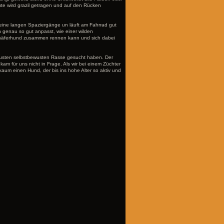
Rute wird grazil getragen und auf den Rücken
eine langen Spaziergänge un läuft am Fahrrad gut
 genau so gut anpasst, wie einer wilden
chäferhund zusammen rennen kann und sich dabei
obusten selbstbewusten Rasse gesucht haben. Der
kam für uns nicht in Frage. Als wir bei einem Züchter
aum einen Hund, der bis ins hohe Alter so aktiv und