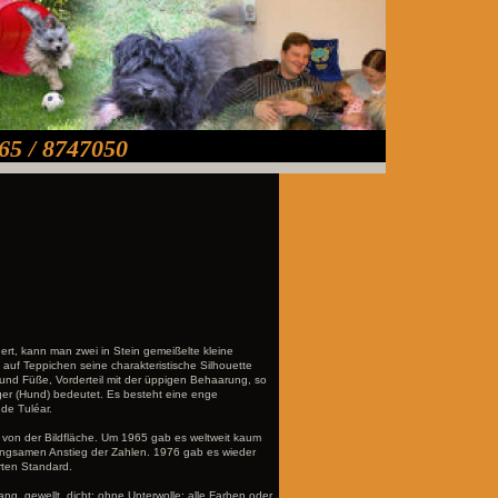
65 / 8747050
dert, kann man zwei in Stein gemeißelte kleine
uf Teppichen seine charakteristische Silhouette
e und Füße, Vorderteil mit der üppigen Behaarung, so
higer (Hund) bedeutet. Es besteht eine enge
de Tuléar.
 von der Bildfläche. Um 1965 gab es weltweit kaum
langsamen Anstieg der Zahlen. 1976 gab es wieder
ten Standard.
ng, gewellt, dicht; ohne Unterwolle; alle Farben oder