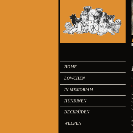
HOME
LÖWCHEN
H
H
IN MEMORIAM
D
L
HÜNDINEN
d
d
V
DECKRÜDEN
F
m
WELPEN
d
D