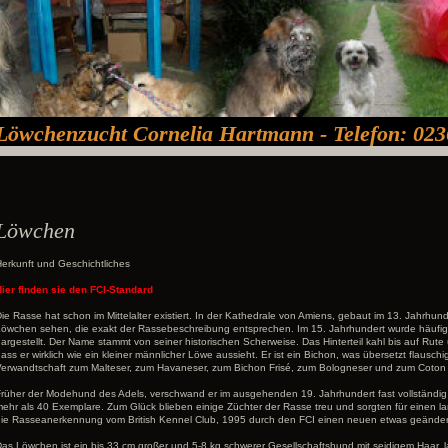
Löwchenzucht Cornelia Hartmann - Telefon: 023
Löwchen
erkunft und Geschichtliches
ier finden sie den FCI-Standard
ie Rasse hat schon im Mittelalter existiert. In der Kathedrale von Amiens, gebaut im 13. Jahrhun
öwchen sehen, die exakt der Rassebeschreibung entsprechen. Im 15. Jahrhundert wurde häufig a
argestellt. Der Name stammt von seiner historischen Scherweise. Das Hinterteil kahl bis auf Rut
ass er wirklich wie ein kleiner männlicher Löwe aussieht. Er ist ein Bichon, was übersetzt flausc
erwandtschaft zum Malteser, zum Havaneser, zum Bichon Frisé, zum Bologneser und zum Coton 
rüher der Modehund des Adels, verschwand er im ausgehenden 19. Jahrhundert fast vollständig
ehr als 40 Exemplare. Zum Glück blieben einige Züchter der Rasse treu und sorgten für einen 
ie Rasseanerkennung vom British Kennel Club, 1995 durch den FCI einen neuen etwas geänder
as Löwchen ist ein bis 33 cm großer und 5-8 kg schwerer Gesellschaftshund mit seidigem Haar, la